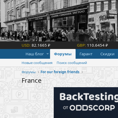
USD:
82.1665 ₽
GBP:
110.6454 ₽
Наш блог
Форумы
Гарант
Скидки
Новые сообщения
Поиск сообщений
Форумы
For our foreign friends
France