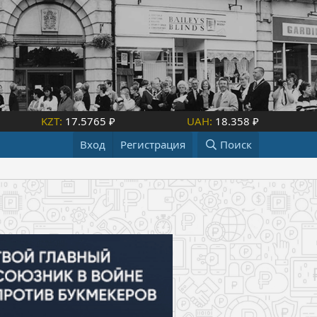
KZT:
17.5765 ₽
UAH:
18.358 ₽
Вход
Регистрация
Поиск