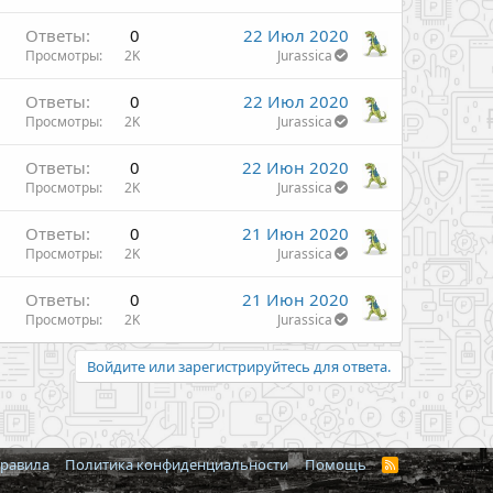
Ответы
0
22 Июл 2020
Просмотры
2K
Jurassica
Ответы
0
22 Июл 2020
Просмотры
2K
Jurassica
Ответы
0
22 Июн 2020
Просмотры
2K
Jurassica
Ответы
0
21 Июн 2020
Просмотры
2K
Jurassica
Ответы
0
21 Июн 2020
Просмотры
2K
Jurassica
Войдите или зарегистрируйтесь для ответа.
правила
Политика конфиденциальности
Помощь
R
S