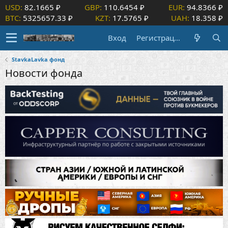
USD:
82.1665 ₽
GBP:
110.6454 ₽
EUR:
94.8366 ₽
BTC:
5325657.33 ₽
KZT:
17.5765 ₽
UAH:
18.358 ₽
Вход
Регистрация
StavkaLavka фонд
Новости фонда