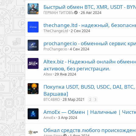
Быстрый обмен BTC, XMR, USDT - BYN
ГЕРМАН ТИТОВЪ
26 Авг 2024
thechange.ltd - надежный, безопас
TheChangeLtd
2 Сен 2024
prochanger.io - обменный сервис к
ProChanger.io
4 Сен 2024
Altex.biz - Надежный онлайн обмен
активов, без регистрации.
Altex
29 Янв 2024
Покупка USDT, BUSD, USDC, DAI, BTC,
Варшава]
BTC4BRO
28 Мар 2021
2
3
AmoEx — Обмен | Наличные | Чистк
AmoEx
3 Апр 2024
Обнал средств любого происхожден
Atom Store
1 Фев 2024