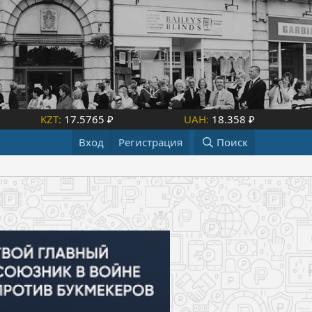
KZT:
17.5765 ₽
UAH:
18.358 ₽
Вход
Регистрация
Поиск