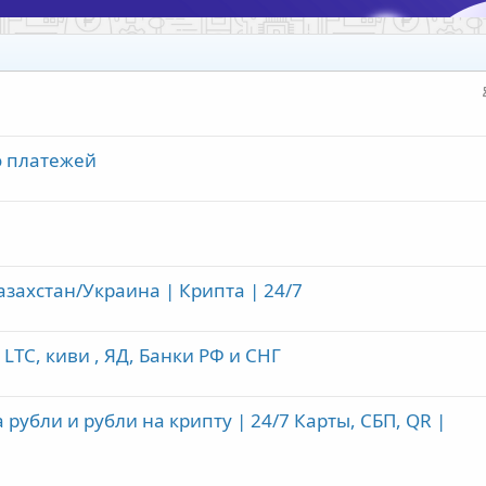
о платежей
азахстан/Украина | Крипта | 24/7
 LTC, киви , ЯД, Банки РФ и СНГ
убли и рубли на крипту | 24/7 Карты, СБП, QR |