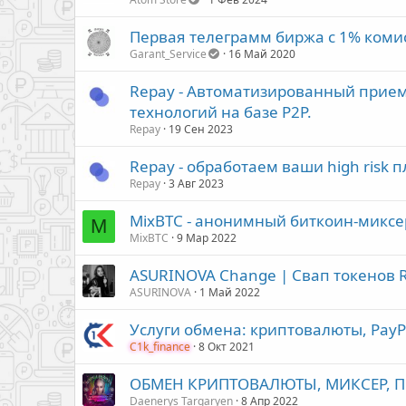
Первая телеграмм биржа с 1% коми
Garant_Service
16 Май 2020
Repay - Автоматизированный прием
технологий на базе Р2P.
Repay
19 Сен 2023
Repay - обработаем ваши high risk 
Repay
3 Авг 2023
MixBTC - анонимный биткоин-миксе
M
MixBTC
9 Мар 2022
ASURINOVA Change | Свап токенов 
ASURINOVA
1 Май 2022
Услуги обмена: криптовалюты, PayPal,
C1k_finance
8 Окт 2021
ОБМЕН КРИПТОВАЛЮТЫ, МИКСЕР, П
Daenerys Targaryen
8 Апр 2022