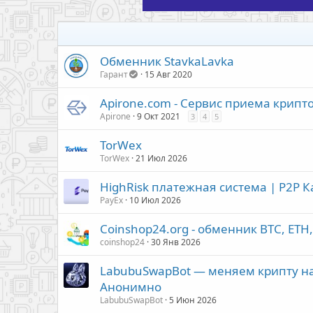
Обменник StavkaLavka
Гарант
15 Авг 2020
Apirone.com - Сервис приема крипт
Apirone
9 Окт 2021
3
4
5
TorWex
TorWex
21 Июл 2026
HighRisk платежная система | P2P К
PayEx
10 Июл 2026
Coinshop24.org - обменник BTC, ETH,
coinshop24
30 Янв 2026
LabubuSwapBot — меняем крипту на р
Анонимно
LabubuSwapBot
5 Июн 2026