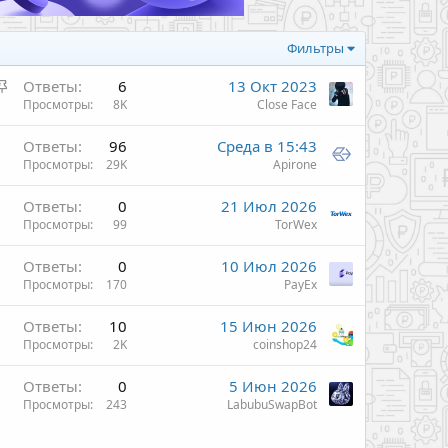
Фильтры
З
Ответы
6
13 Окт 2023
а
Просмотры
8K
Close Face
к
Ответы
96
Среда в 15:43
р
Просмотры
29K
Apirone
е
п
Ответы
0
21 Июл 2026
л
Просмотры
99
TorWex
е
н
Ответы
0
10 Июл 2026
о
Просмотры
170
PayEx
Ответы
10
15 Июн 2026
Просмотры
2K
coinshop24
Ответы
0
5 Июн 2026
Просмотры
243
LabubuSwapBot