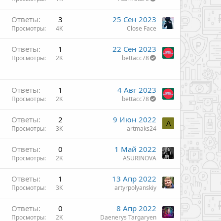
Ответы
3
25 Сен 2023
Просмотры
4K
Close Face
Ответы
1
22 Сен 2023
Просмотры
2K
bettacc78
Ответы
1
4 Авг 2023
Просмотры
2K
bettacc78
Ответы
2
9 Июн 2022
A
Просмотры
3K
artmaks24
Ответы
0
1 Май 2022
Просмотры
2K
ASURINOVA
Ответы
1
13 Апр 2022
Просмотры
3K
artyrpolyanskiy
Ответы
0
8 Апр 2022
Просмотры
2K
Daenerys Targaryen