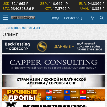
USD:
82.1665 ₽
GBP:
110.6454 ₽
EUR:
94.8366 ₽
BTC:
5340368.36 ₽
KZT:
17.5765 ₽
UAH:
18.358 ₽
Вход
Регистрация
ОСНОВНЫЕ КОНТОРЫ СНГ
Олимп