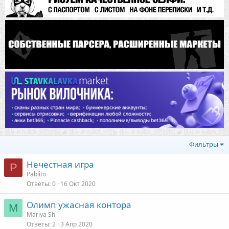
Фильтры
Нечестная игра
P
Pablito
Ответы
0
16 Окт 2020
Олимп ужасная контора
M
Mariya Sh
Ответы
2
3 Апр 2020