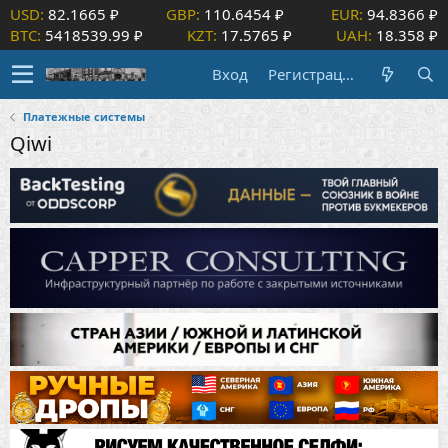
USD:
82.1665 ₽
GBP:
110.6454 ₽
EUR:
94.8366 ₽
BTC:
5418539.99 ₽
KZT:
17.5765 ₽
UAH:
18.358 ₽
Вход
Регистрация
Платежные системы
Qiwi