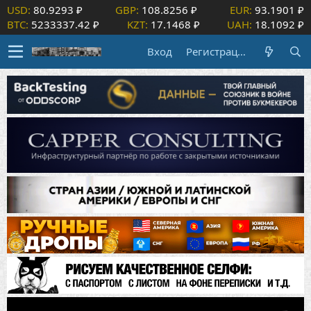
USD:
80.9293 ₽
GBP:
108.8256 ₽
EUR:
93.1901 ₽
BTC:
5233337.42 ₽
KZT:
17.1468 ₽
UAH:
18.1092 ₽
Вход
Регистрация