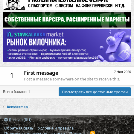
First message
7 Ноя 2020
1
Post a message somewhere on the site to receive this.
Всего баллов: 1
Посмотреть все доступные трофеи
bensherman
Russian (RU)
Обратная связь
Условия и правила
Политика конфиденциальности
Помощь
R