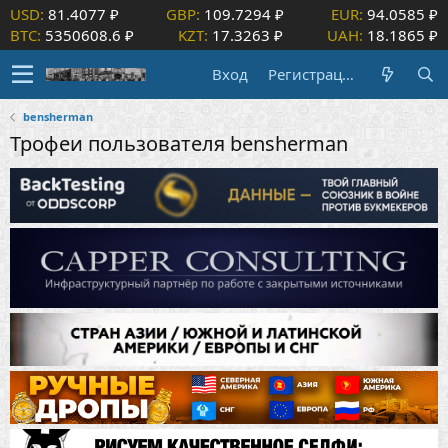
USD:
81.4077 ₽
GBP:
109.7294 ₽
EUR:
94.0585 ₽
BTC:
5350608.6 ₽
KZT:
17.3263 ₽
UAH:
18.1865 ₽
Вход
Регистрация
bensherman
Трофеи пользователя bensherman