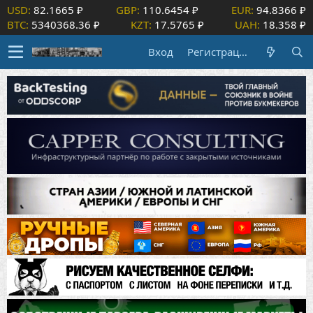
USD:
82.1665 ₽
GBP:
110.6454 ₽
EUR:
94.8366 ₽
BTC:
5340368.36 ₽
KZT:
17.5765 ₽
UAH:
18.358 ₽
Вход
Регистрация