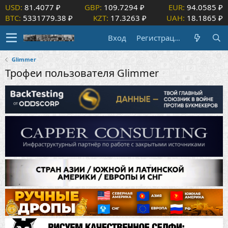
USD:
81.4077 ₽
GBP:
109.7294 ₽
EUR:
94.0585 ₽
BTC:
5331779.38 ₽
KZT:
17.3263 ₽
UAH:
18.1865 ₽
Вход
Регистрация
Glimmer
Трофеи пользователя Glimmer