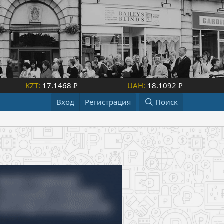
KZT:
17.1468 ₽
UAH:
18.1092 ₽
Вход
Регистрация
Поиск