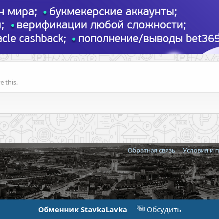
 this.
Обратная связь
Условия и 
Обменник StavkaLavka
Обсудить