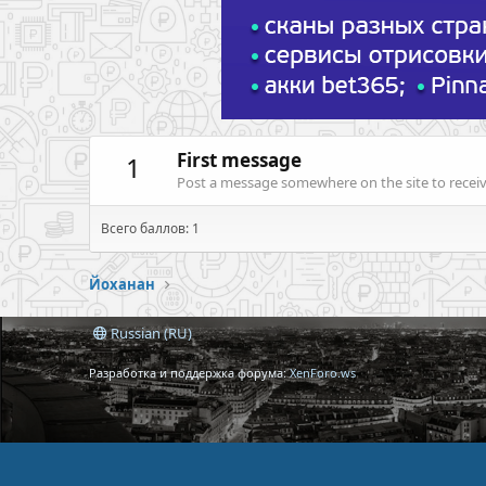
First message
1
Post a message somewhere on the site to receive
Всего баллов: 1
Йоханан
Russian (RU)
Разработка и поддержка форума:
XenForo.ws