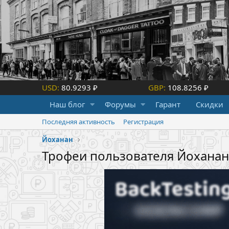
USD:
80.9293 ₽
GBP:
108.8256 ₽
Наш блог
Форумы
Гарант
Скидки
Последняя активность
Регистрация
Йоханан
Трофеи пользователя Йоханан