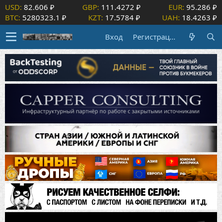
USD:
82.606 ₽
GBP:
111.4272 ₽
EUR:
95.286 ₽
BTC:
5280323.1 ₽
KZT:
17.5784 ₽
UAH:
18.4263 ₽
Вход
Регистрация