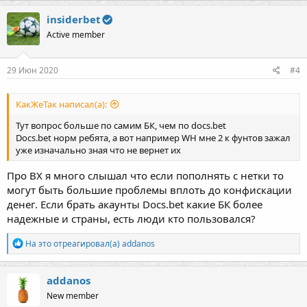
insiderbet
Active member
29 Июн 2020
#4
КакЖеТак написал(а):
Тут вопрос больше по самим БК, чем по docs.bet
Docs.bet норм ребята, а вот например WH мне 2 к фунтов зажал
уже изначально зная что не вернет их
Про ВХ я много слышал что если пополнять с нетки то
могут быть большие проблемы вплоть до конфискации
денег. Если брать акаунты Docs.bet какие БК более
надежные и страны, есть люди кто пользовался?
Р
На это отреагировал(а)
addanos
е
а
к
addanos
ц
New member
и