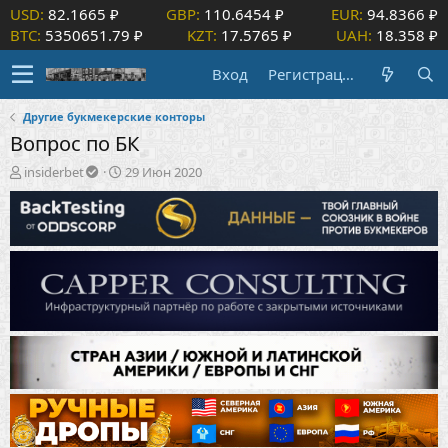
USD:
82.1665 ₽
GBP:
110.6454 ₽
EUR:
94.8366 ₽
BTC:
5350651.79 ₽
KZT:
17.5765 ₽
UAH:
18.358 ₽
Вход
Регистрация
Другие букмекерские конторы
Вопрос по БК
А
Д
insiderbet
29 Июн 2020
в
а
т
т
о
а
р
н
т
а
е
ч
м
а
ы
л
а