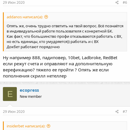
29 Июн 2020
#6
addanos написал(а):
Опять же, очень трудно ответить на твой вопрос. Всё познаётся
в индивидуальной работе пользователя с конкретной БК.
Как факт, что большинство профи отказываются работать с ВХ,
но есть единицы, кто умудряется)) работать и с ВХ
Докбет работают порядочно
Ну например 888, падиповер, 10bet, Ladbroke, RedBet
если режут счета и оправляют на дополнительную
верефикацию? тяжело ее пройти ? Опять же если
пополнения скрилл нетеллер
ecopress
E
New member
29 Июн 2020
#7
insiderbet написал(а):