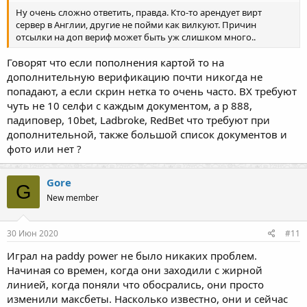
Ну очень сложно ответить, правда. Кто-то арендует вирт
сервер в Англии, другие не пойми как вилкуют. Причин
отсылки на доп вериф может быть уж слишком много..
Говорят что если пополнения картой то на
дополнительную верификацию почти никогда не
попадают, а если скрин нетка то очень часто. ВХ требуют
чуть не 10 селфи с каждым документом, а р 888,
падиповер, 10bet, Ladbroke, RedBet что требуют при
дополнительной, также большой список документов и
фото или нет ?
Gore
G
New member
30 Июн 2020
#11
Играл на paddy power не было никаких проблем.
Начиная со времен, когда они заходили с жирной
линией, когда поняли что обосрались, они просто
изменили максбеты. Насколько известно, они и сейчас