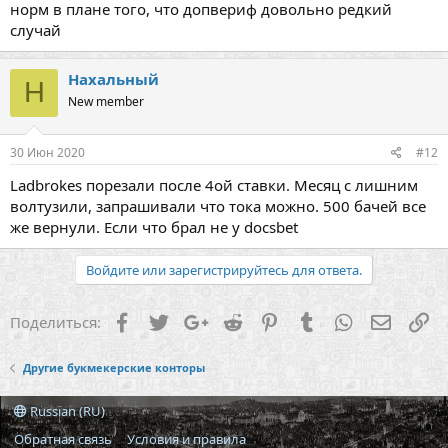
норм в плане того, что допвериф довольно редкий
случай
Нахальный
Н
New member
30 Июн 2020
#12
Ladbrokes порезали после 4ой ставки. Месяц с лишним
волтузили, запрашивали что тока можно. 500 бачей все
же вернули. Если что брал не у docsbet
Войдите или зарегистрируйтесь для ответа.
Facebook
Twitter
Google+
Reddit
Pinterest
Tumblr
WhatsApp
Электр
Сс
Поделиться:
Другие букмекерские конторы
Russian (RU)
Обратная связь
Условия и правила