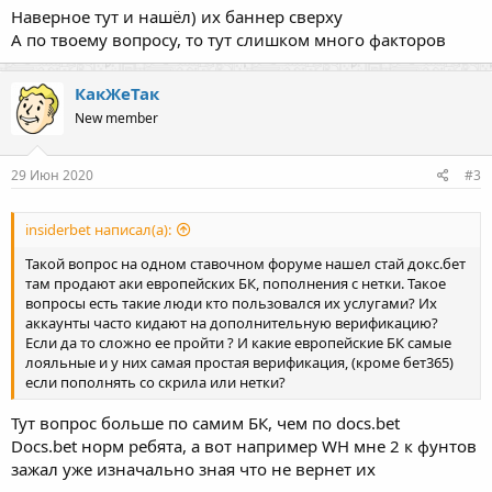
Наверное тут и нашёл) их баннер сверху
А по твоему вопросу, то тут слишком много факторов
КакЖеТак
New member
29 Июн 2020
#3
insiderbet написал(а):
Такой вопрос на одном ставочном форуме нашел стай докс.бет
там продают аки европейских БК, пополнения с нетки. Такое
вопросы есть такие люди кто пользовался их услугами? Их
аккаунты часто кидают на дополнительную верификацию?
Если да то сложно ее пройти ? И какие европейские БК самые
лояльные и у них самая простая верификация, (кроме бет365)
если пополнять со скрила или нетки?
Тут вопрос больше по самим БК, чем по docs.bet
Docs.bet норм ребята, а вот например WH мне 2 к фунтов
зажал уже изначально зная что не вернет их