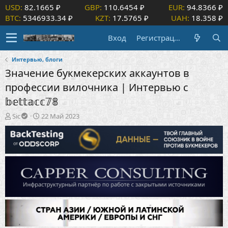
USD:
82.1665 ₽
GBP:
110.6454 ₽
EUR:
94.8366 ₽
BTC:
5346933.34 ₽
KZT:
17.5765 ₽
UAH:
18.358 ₽
Вход
Регистрация
Интервью, блоги
Значение букмекерских аккаунтов в
профессии вилочника | Интервью с
𝕓𝕖𝕥𝕥𝕒𝕔𝕔𝟟𝟠
А
Д
Sic
22 Май 2023
в
а
т
т
о
а
р
н
т
а
е
ч
м
а
ы
л
а