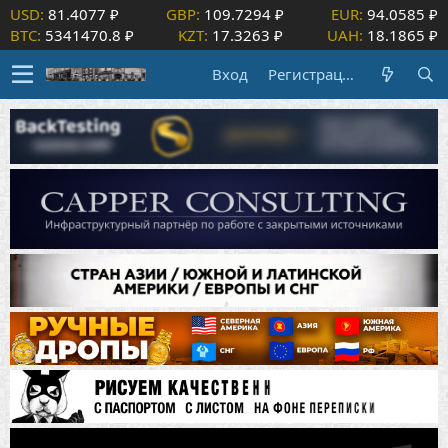
USD:
81.4077 ₽
GBP:
109.7294 ₽
EUR:
94.0585 ₽
BTC:
5341470.8 ₽
KZT:
17.3263 ₽
UAH:
18.1865 ₽
Вход
Регистрация