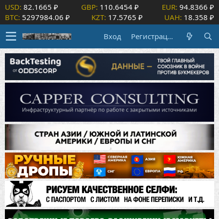
USD:
82.1665 ₽
GBP:
110.6454 ₽
EUR:
94.8366 ₽
BTC:
5297984.06 ₽
KZT:
17.5765 ₽
UAH:
18.358 ₽
Вход
Регистрация