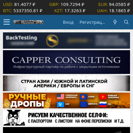
USD:
81.4077 ₽
GBP:
109.7294 ₽
EUR:
94.0585 ₽
BTC:
5337350.81 ₽
KZT:
17.3263 ₽
UAH:
18.1865 ₽
Вход
Регистрация