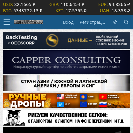
USD:
82.1665 ₽
GBP:
110.6454 ₽
EUR:
94.8366 ₽
BTC:
5343772.13 ₽
KZT:
17.5765 ₽
UAH:
18.358 ₽
Вход
Регистрация