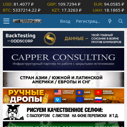
USD:
81.4077 ₽
GBP:
109.7294 ₽
EUR:
94.0585 ₽
BTC:
5337214.22 ₽
KZT:
17.3263 ₽
UAH:
18.1865 ₽
Вход
Регистрация