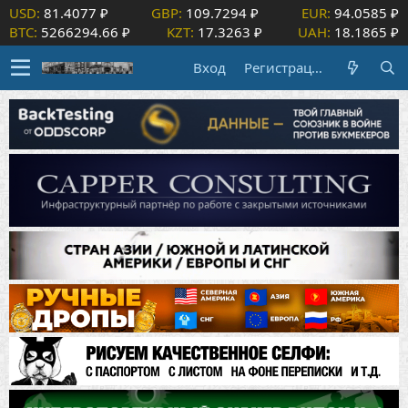
USD:
81.4077 ₽
GBP:
109.7294 ₽
EUR:
94.0585 ₽
BTC:
5266294.66 ₽
KZT:
17.3263 ₽
UAH:
18.1865 ₽
Вход
Регистрация