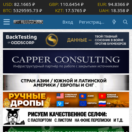
USD:
82.1665 ₽
GBP:
110.6454 ₽
EUR:
94.8366 ₽
BTC:
5329595.73 ₽
KZT:
17.5765 ₽
UAH:
18.358 ₽
Вход
Регистрация