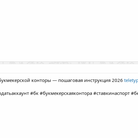
 букмекерской конторы — пошаговая инструкция 2026
telety
датьаккаунт #бк #букмекерскаяконтора #ставкинаспорт #б