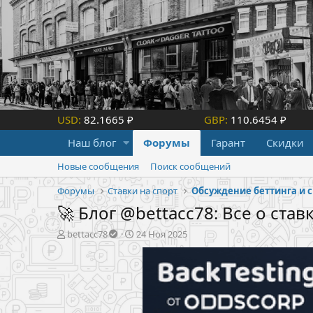
USD:
82.1665 ₽
GBP:
110.6454 ₽
Наш блог
Форумы
Гарант
Скидки
Новые сообщения
Поиск сообщений
Форумы
Ставки на спорт
Обсуждение беттинга и с
🚀 Блог @bettacc78: Все о став
А
Д
bettacc78
24 Ноя 2025
в
а
т
т
о
а
р
н
т
а
е
ч