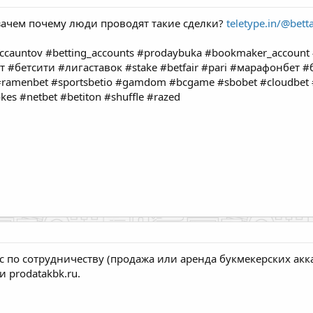
зачем почему люди проводят такие сделки?
teletype.in/@bet
ccauntov #betting_accounts #prodaybuka #bookmaker_account
 #бетсити #лигаставок #stake #betfair #pari #марафонбет #б
ramenbet #sportsbetio #gamdom #bcgame #sbobet #cloudbet #r
okes #netbet #betiton #shuffle #razed
ос по сотрудничеству (продажа или аренда букмекерских акк
и prodatakbk.ru.