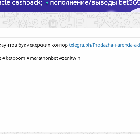
каунтов букмекерских контор
telegra.ph/Prodazha-i-arenda-a
ke #betboom #marathonbet #zenitwin