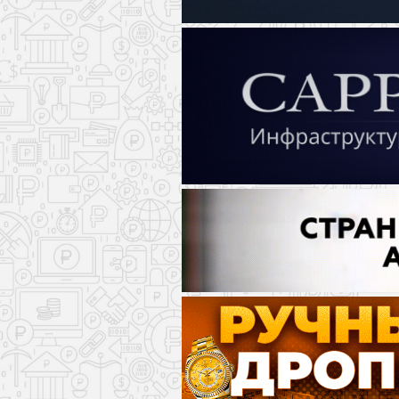
м
а
ы
л
а