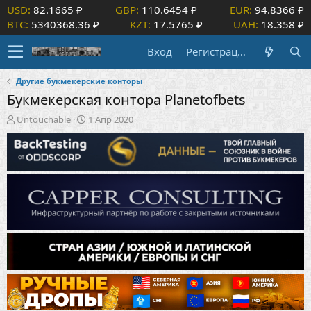
USD:
82.1665 ₽
GBP:
110.6454 ₽
EUR:
94.8366 ₽
BTC:
5340368.36 ₽
KZT:
17.5765 ₽
UAH:
18.358 ₽
Вход
Регистрация
Другие букмекерские конторы
Букмекерская контора Planetofbets
А
Д
Untouchable
1 Апр 2020
в
а
т
т
о
а
р
н
т
а
е
ч
м
а
ы
л
а