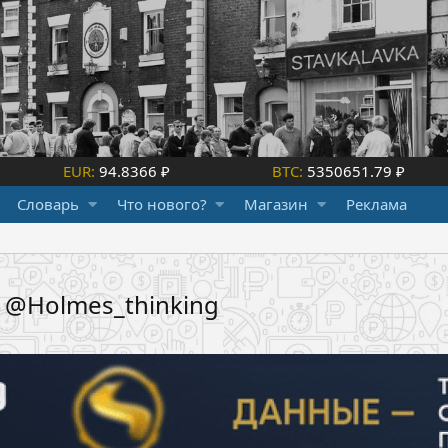
EUR:
94.8366 ₽
BTC:
5350651.79 ₽
Словарь
Что нового?
Магазин
Реклама
л @Holmes_thinking