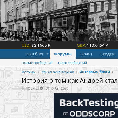
USD:
82.1665 ₽
GBP:
110.6454 ₽
Наш блог
Форумы
Гарант
Скидки
Новые сообщения
Поиск сообщений
Форумы
StavkaLavka Журнал
Интервью, блоги
История о том как Андрей ста
А
Д
HOLMES
15 Авг 2020
в
а
т
т
о
а
р
н
т
а
е
ч