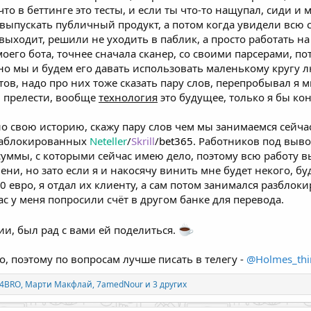
что в беттинге это тесты, и если ты что-то нащупал, сиди и
 выпускать публичный продукт, а потом когда увидели всю 
ыходит, решили не уходить в паблик, а просто работать на
оего бота, точнее сначала сканер, со своими парсерами, п
о мы и будем его давать использовать маленькому кругу л
тов, надо про них тоже сказать пару слов, перепробывал я 
и прелести, вообще
технология
это будущее, только я бы кон
рно свою историю, скажу пару слов чем мы занимаемся сейч
заблокированных
Neteller
/
Skrill
/
bet365
. Работников под выво
суммы, с которыми сейчас имею дело, поэтому всю работу 
ени, но зато если я и накосячу винить мне будет некого, бу
 евро, я отдал их клиенту, а сам потом занимался разблокир
час у меня попросили счёт в другом банке для перевода.
и, был рад с вами ей поделиться.
, поэтому по вопросам лучше писать в телегу -
@Holmes_thi
4BRO
,
Марти Макфлай
,
7amedNour
и 3 других