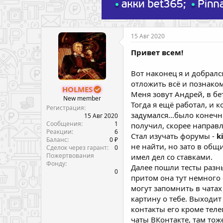
15 Авг 2020
Привет всем!
Вот наконец я и добралс
отложить всё и познаком
HOLMES
Меня зовут Андрей, в бе
New member
Тогда я ещё работал, и к
Регистрация
задумался...было конечн
15 Авг 2020
Сообщения
1
получил, скорее направл
Реакции
6
Стал изучать форумы -
k
Баланс
0 ₽
не найти, но зато в общи
Сделок через гарант
0
Пожертвования
имел дел со ставками.
Фонду
Далее пошли тесты разны
0
притом она тут немного 
могут запомнить в чатах
картину о тебе. Выходит 
контакты его кроме теле
чаты ВКонтакте, там тож