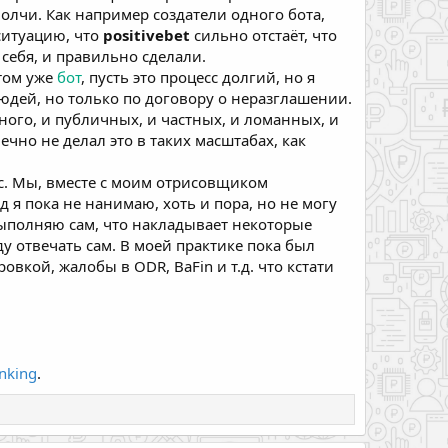
 молчи. Как например создатели одного бота,
ситуацию, что
positivebet
сильно отстаёт, что
 себя, и правильно сделали.
отом уже
бот
, пусть это процесс долгий, но я
юдей, но только по договору о неразглашении.
много, и публичных, и частных, и ломанных, и
ечно не делал это в таких масштабах, как
ас. Мы, вместе с моим отрисовщиком
д я пока не нанимаю, хоть и пора, но не могу
выполняю сам, что накладывает некоторые
ду отвечать сам. В моей практике пока был
овкой, жалобы в ODR, BaFin и т.д. что кстати
nking
.