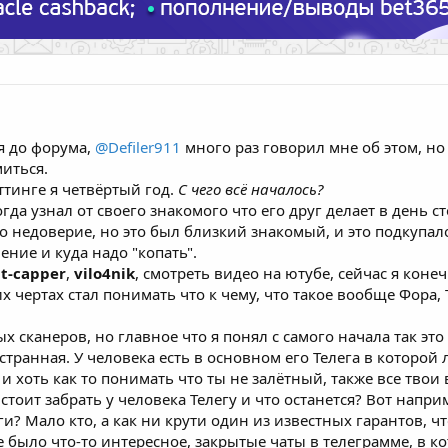
я до форума,
@Defiler911
много раз говорил мне об этом, но
иться.
ттинге я четвёртый год.
С чего всё началось?
огда узнал от своего знакомого что его друг делает в день с
о недоверие, но это был близкий знакомый, и это подкупал
ение и куда надо "копать".
it-capper
,
vilo4nik
, смотреть видео на ютубе, сейчас я кон
х чертах стал понимать что к чему, что такое вообще Фора, Т
х сканеров, но главное что я понял с самого начала так это
странная. У человека есть в основном его Телега в которой 
 и хоть как то понимать что ты не залётный, также все тво
стоит забрать у человека Телегу и что останется? Вот напри
ги? Мало кто, а как ни крути один из известных гарантов, 
е было что-то интересное, закрытые чаты в телеграмме, в 