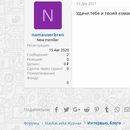
к
15 Дек 2021
ц
N
и
Удачи тебе и твоей кома
и
:
nameuserbren
New member
Регистрация
15 Авг 2020
Сообщения
2
Реакции
0
Баланс
0 ₽
Сделок через гарант
0
Пожертвования
Фонду
0
Facebook
Twitter
Google+
Reddit
Pinterest
Tumblr
Wha
Поделиться:
Форумы
StavkaLavka Журнал
Интервью, блоги