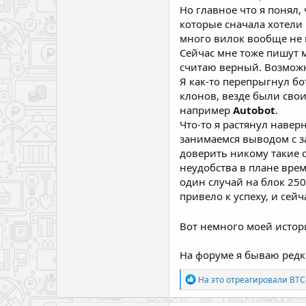
Но главное что я понял, 
которые сначала хотели
много вилок вообще не в
Сейчас мне тоже пишут м
считаю верный. Возможн
Я как-то перепрыгнул бо
клонов, везде были сво
например
Autobot
.
Что-то я растянул наве
занимаемся выводом с 
доверить никому такие 
неудобства в плане врем
один случай на блок 2500
привело к успеху, и сей
Вот немного моей истори
На форуме я бываю редко
Р
На это отреагировали
BTC
е
а