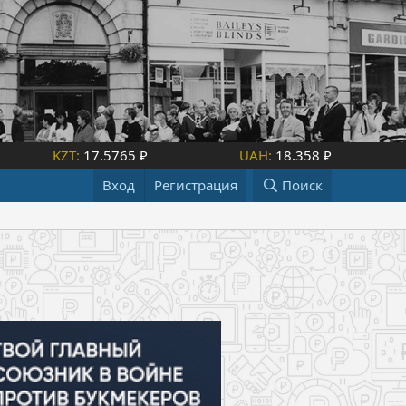
KZT:
17.5765 ₽
UAH:
18.358 ₽
Вход
Регистрация
Поиск