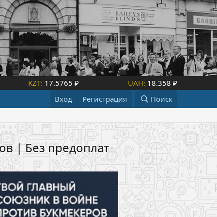
KZT:
17.5765 ₽
UAH:
18.358 ₽
Вход
Регистрация
Поиск
ов | Без предоплат