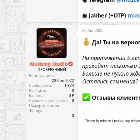
◉ Jabber (+OTP)
mus
29 Авг 2025
Да! Ты на верно
На протяжении 5 ле
Mustang Studio
проходят несколько 
ПРОВЕРЕННЫЙ
Больше не нужно жда
Регистрация
Остались сомнения?
22 Сен 2022
Сообщения
1,324
Реакции
0
Баланс
0 ₽
Отзывы клиентов
Сделок через гарант
0
Пожертвования
Фонду
0