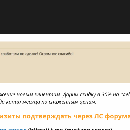
жение новым клиентам. Дарим скидку в 30% на след
до конца месяца по сниженным ценам.
изиты подтверждать через ЛС форума
g_service
(https:// t.me /mustang_service)