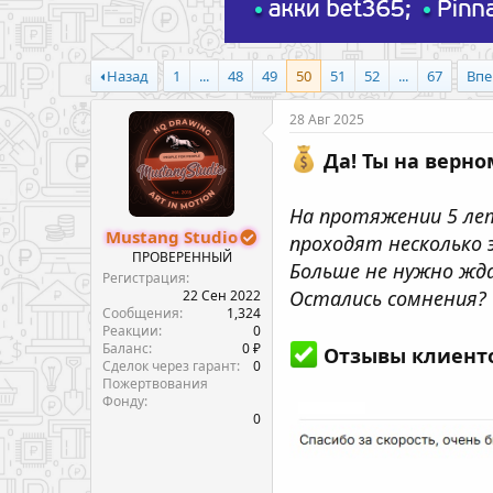
Назад
1
...
48
49
50
51
52
...
67
Впе
28 Авг 2025
Да! Ты на верно
На протяжении 5 ле
Mustang Studio
проходят несколько 
ПРОВЕРЕННЫЙ
Больше не нужно жда
Регистрация
Остались сомнения?
22 Сен 2022
Сообщения
1,324
Реакции
0
Баланс
0 ₽
Отзывы клиентов
Сделок через гарант
0
Пожертвования
Фонду
0