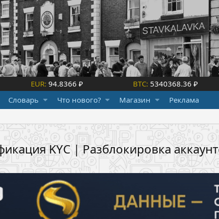
EUR:
94.8366 ₽
BTC:
5340368.36 ₽
Словарь
Что нового?
Магазин
Реклама
икация KYC | Разблокировка аккаунт