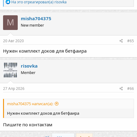
Р
На это отреагировал(а)
risovka
е
а
к
misha704375
M
ц
New member
и
и
:
20 Авг 2020
#65
Нужен комплект доков для бетфаира
risovka
Member
27 Апр 2026
#66
misha704375 написал(а):
Нужен комплект доков для бетфаира
Пишите по контактам