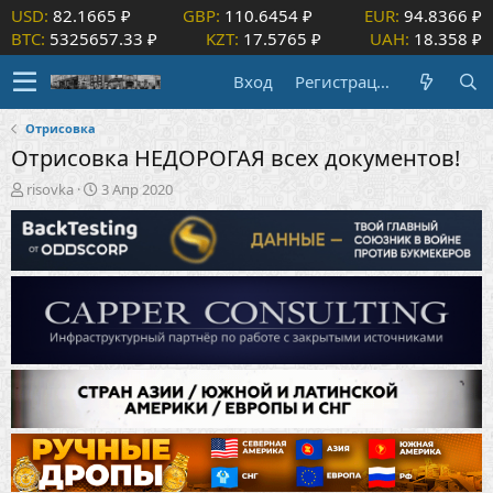
USD:
82.1665 ₽
GBP:
110.6454 ₽
EUR:
94.8366 ₽
BTC:
5325657.33 ₽
KZT:
17.5765 ₽
UAH:
18.358 ₽
Вход
Регистрация
Отрисовка
Отрисовка НЕДОРОГАЯ всех документов!
А
Д
risovka
3 Апр 2020
в
а
т
т
о
а
р
н
т
а
е
ч
м
а
ы
л
а