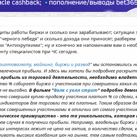
ипы работы биржи и сколько они зарабатывают; ситуации э
"черного лебедя" и сколько дохода они приносят; разберем
али "Антихрупкими"; ну и конечно же напоминаем вам о нео
нту специалистов при ЧС сегодня.
криптовалюту, майнинг, биржи и развод
" мы остановились н
звлечения прибыли. И здесь мы хотели бы подробнее раскры
прибыль из торговой деятельности, необходимо владет
тво % собирает биржа с участников при совершении каких-ли
 не выгодно.
В фильме "
Волк с уолл стрит
" подробно дем
нно совершая куплю-продажу участник платит % со сделки, 
х индикаторов для торговли то же платные. Таким образом
лок совершенных участниками в отличии от самого участник
ческое преимущество - это та уникальность, которая с
ем случае в получении прибыли. Например, владельцы бирж
их интересах лежит не цена на актив, а количество сделок
ивать высокие колебания цен на рынке, тем самым подталк