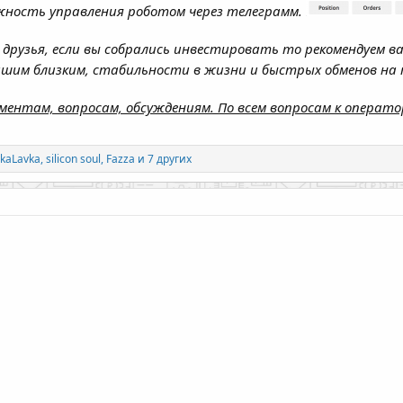
ожность управления роботом через телеграмм.
друзья, если вы собрались инвестировать то рекомендуем в
вашим близким, стабильности в жизни и быстрых обменов на
ментам, вопросам, обсуждениям. По всем вопросам к операто
vkaLavka
,
silicon soul
,
Fazza
и 7 других