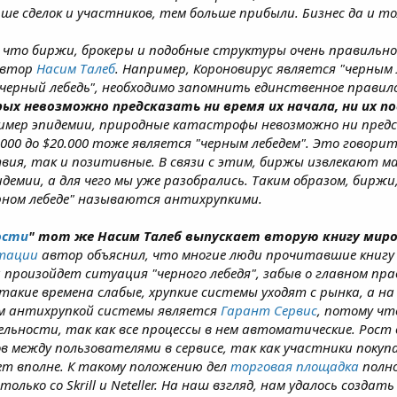
ше сделок и участников, тем больше прибыли. Бизнес да и то
т, что биржи, брокеры и подобные структуры очень правиль
втор
Насим Талеб
. Например, Короновирус является "черным 
ерный лебедь", необходимо запомнить единственное правило
орых невозможно предсказать ни время их начала, ни их 
имер эпидемии, природные катастрофы невозможно ни предс
$1000 до $20.000 тоже является "черным лебедем". Это говори
вия, так и позитивные. В связи с этим, биржы извлекают 
демии, а для чего мы уже разобрались. Таким образом, биржи
ном лебеде" называются антихрупкими.
ости
" тот же Насим Талеб выпускает вторую книгу миро
тации
автор объяснил, что многие люди прочитавшие книгу 
а произойдет ситуация "черного лебедя", забыв о главном пр
такие времена слабые, хрупкие системы уходят с рынка, а н
м антихрупкой системы является
Гарант Сервис
, потому чт
льности, так как все процессы в нем автоматические. Рост
в между пользователями в сервисе, так как участники покупа
т вполне. К такому положению дел
торговая площадка
полно
лько со Skrill и Neteller. На наш взгляд, нам удалось созда