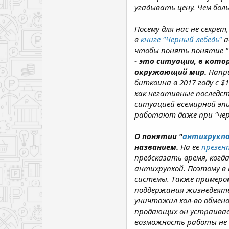
угадывать цену. Чем боль
Посему для нас не секре
в
книге "Черный лебедь"
а
чтобы понять понятие "ч
- это ситуации, в кот
окружающий мир.
Напр
биткоина в 2017 году с 
как негативные последст
ситуацией всемирной эпи
работают даже при "чер
О понятии "
антихрукп
названием
.
На ее
презен
предсказать время, когд
антихрупкой. Поэтому в 
системы. Также примеро
поддержания жизнедеяте
уничтожил кол-во обмено
продающих он устраивае
возможность работы не то