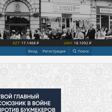
KZT:
17.1468 ₽
UAH:
18.1092 ₽
Вход
Регистрация
Поиск