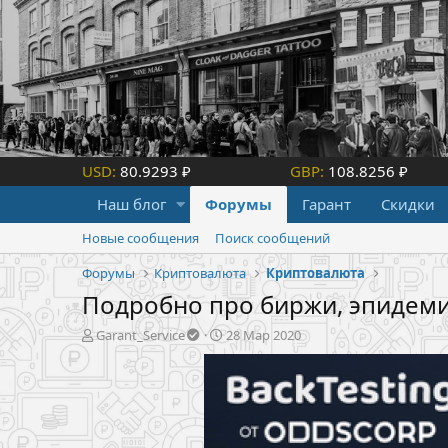
USD:
80.9293 ₽
GBP:
108.8256 ₽
Наш блог
Форумы
Гарант
Скидки
Новые сообщения
Поиск сообщений
Форумы
Криптовалюта
Криптовалюта
Подробно про биржи, эпидеми
А
Д
Garant_Service
28 Мар 2020
в
а
т
т
о
а
р
н
т
а
е
ч