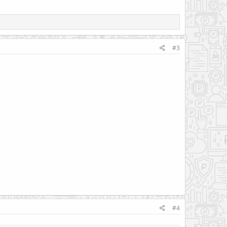
#3
#4