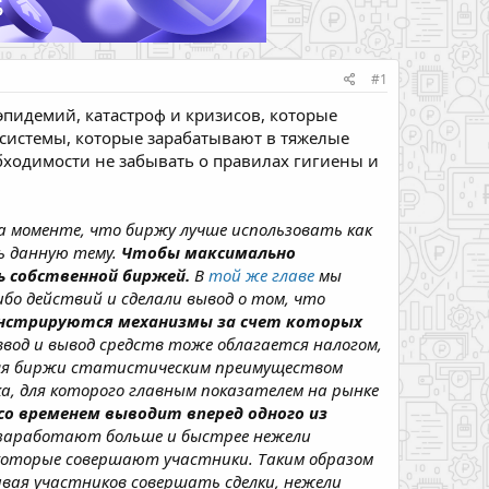
#1
пидемий, катастроф и кризисов, которые
 системы, которые зарабатывают в тяжелые
бходимости не забывать о правилах гигиены и
а моменте, что биржу лучше использовать как
ть данную тему.
Чтобы максимально
ь собственной биржей.
В
той же главе
мы
бо действий и сделали вывод о том, что
онстрируются механизмы за счет которых
ввод и вывод средств тоже облагается налогом,
 для биржи статистическим преимуществом
а, для которого главным показателем на рынке
о временем выводит вперед одного из
и заработают больше и быстрее нежели
, которые совершают участники. Таким образом
ивая участников совершать сделки, нежели