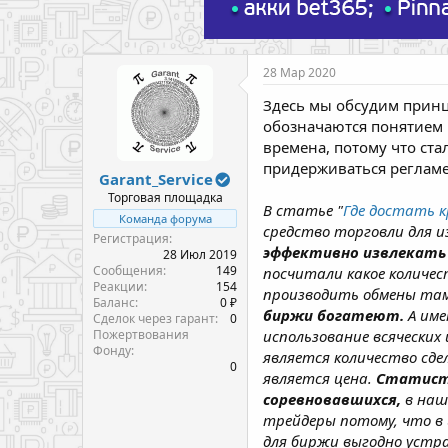
28 Мар 2020
Здесь мы обсудим принц
обозначаются понятием 
времена, потому что ст
придерживаться регламе
Garant_Service
Торговая площадка
В статье "
Где достать 
Команда форума
средство торговли для и
Регистрация
эффективно извлекать 
28 Июл 2019
Сообщения
149
посчитали какое количес
Реакции
154
производить обмены там
Баланс
0 ₽
биржи богатеют.
А име
Сделок через гарант
0
Пожертвования
использование всячески
Фонду
является количество сде
0
является цена.
Статисти
соревновавшихся,
в наш
трейдеры потому, что в 
для биржи выгодно устра