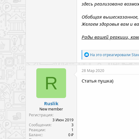
здесь реализована возм
Обобщая вышесказанное, 
Желаем здоровья вам и 
Рады вашей реакции, ком
Р
На это отреагировали
Sta
е
а
к
28 Мар 2020
ц
R
и
Статья пушка)
и
:
Ruslik
New member
Регистрация
3 Июн 2019
Сообщения
3
Реакции
1
Баланс
0 ₽