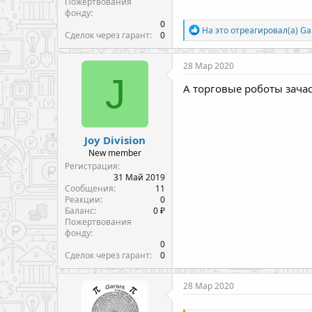
Пожертвования
фонду
0
Р
На это отреагировал(а)
Ga
Сделок через гарант
0
е
а
к
28 Мар 2020
ц
J
и
А торговые роботы зача
и
:
Joy Division
New member
Регистрация
31 Май 2019
Сообщения
11
Реакции
0
Баланс
0 ₽
Пожертвования
фонду
0
Сделок через гарант
0
28 Мар 2020