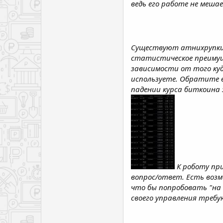
ведь его работе не мешае
Существуют атнихрупки
статистическое преимущ
зависимости от того куд
используете. Обратите 
падении курса биткоина з
К роботу при
вопрос/ответ. Есть воз
что бы попробовать "на 
своего управления требу