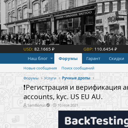
USD:
82.1665 ₽
GBP:
110.6454 ₽
Наш блог
Форумы
Гарант
Скидки
Новые сообщения
Поиск сообщений
Форумы
Услуги
Ручные дропы
❗️Регистрация и верификация ак
accounts, kyc. US EU AU.
А
Д
SamBonus
10 Ноя 2021
в
а
т
т
о
а
р
н