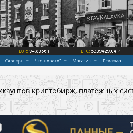
EUR:
94.8366 ₽
BTC:
5339429.04 ₽
Словарь
Что нового?
Магазин
Реклама
каунтов криптобирж, платёжных систем.