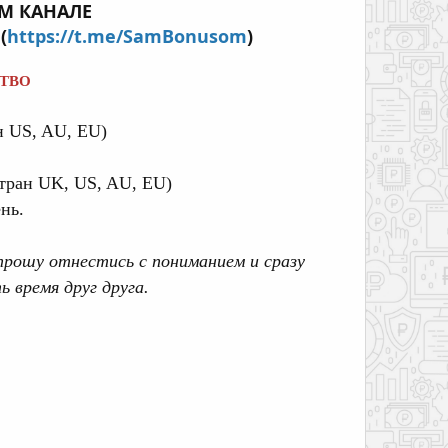
М КАНАЛЕ
(
https://t.me/SamBonusom
)
СТВО
н US, AU, EU)
тран UK, US, AU, EU)
нь.
прошу отнестись с пониманием и сразу
 время друг друга.