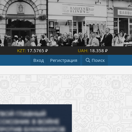
KZT:
17.5765 ₽
UAH:
18.358 ₽
Вход
Регистрация
Поиск