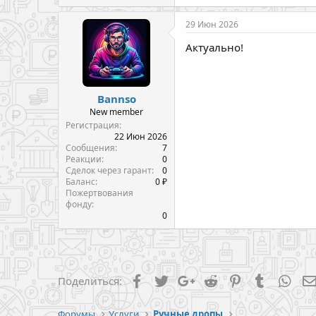
29 Июн 2026
Актуально!
Bannso
New member
Регистрация
22 Июн 2026
Сообщения
7
Реакции
0
Сделок через гарант
0
Баланс
0 ₽
Пожертвования
фонду
0
Facebook
Twitter
Google+
Reddit
Pinterest
Tumblr
Wha
Поделиться:
Форумы
Услуги
Ручные дропы