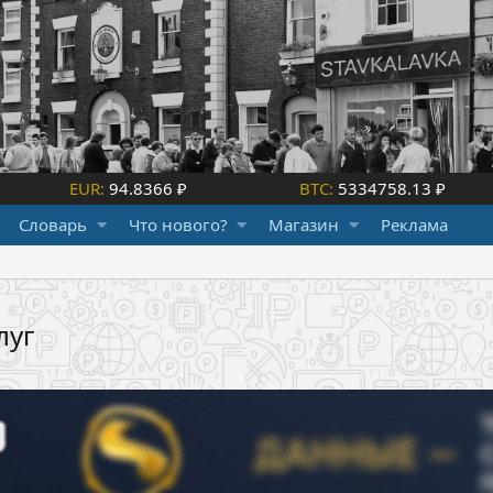
EUR:
94.8366 ₽
BTC:
5334758.13 ₽
Словарь
Что нового?
Магазин
Реклама
луг