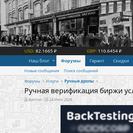
USD:
82.1665 ₽
GBP:
110.6454 ₽
Наш блог
Форумы
Гарант
Скидки
Новые сообщения
Поиск сообщений
Форумы
Услуги
Ручные дропы
Ручная верификация биржи ус
А
Д
Bannso
24 Июн 2026
в
а
т
т
о
а
р
н
т
а
е
ч