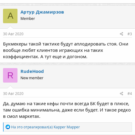
Артур Джамирзов
А
Member
30 Авг 2020
#3
Букмекеры такой тактике будут аплодировать стоя. Они
вообще любят клиентов играющих на таких
коэффициентах. А тут еще и догоном.
RudeHood
R
New member
30 Авг 2020
#4
Да, думаю на такие кефы почти всегда БК будет в плюсе,
там ошибка минимальна, даже если будет. И такое редко
в смол маркетах.
Р
На это отреагировал(а)
Kapper Mapper
е