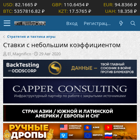
USD:
82.1665 ₽
GBP:
110.6454 ₽
EUR:
94.8366 ₽
BTC:
5357816.82 ₽
KZT:
17.5765 ₽
UAH:
18.358 ₽
Вход
Регистрация
Стратегия и тактика игры
Ставки с небольшим коэффициентом
А
Д
El_Magnifico
29 Авг 2020
в
а
т
т
о
а
р
н
т
а
е
ч
м
а
ы
л
а