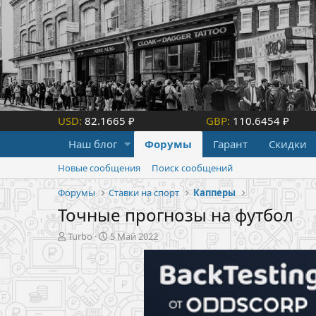
USD:
82.1665 ₽
GBP:
110.6454 ₽
Наш блог
Форумы
Гарант
Скидки
Новые сообщения
Поиск сообщений
Форумы
Ставки на спорт
Капперы
Точные прогнозы на футбол
А
Д
Turbo
5 Май 2022
в
а
т
т
о
а
р
н
т
а
е
ч