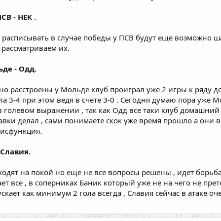
СВ - НЕК .
т расписывать в случае победы у ПСВ будут еще возможно ш
 рассматриваем их.
ьде - Одд.
о расстроены у Мольде клуб проиграл уже 2 игры к ряду д
а 3-4 при этом ведя в счете 3-0 . Сегодня думаю пора уже Мо
 в голевом выражении , так как Одд все таки клуб домашний 
тавки делал , сами понимаете скок уже время прошло а они вс
дисфункция.
- Славия.
уходят на покой но еще не все вопросы решены , идет борьба
ет все , в соперниках Баник который уже не на чего не прет
скает как минимум 2 гола всегда , Славия сейчас в атаке оч