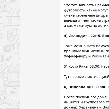
Что тут написать Брейда
футболисты какие могут 
очень серьезные цифры п
выезда от чемпиона стра
а как максимум по логик
4) Исландия . 22:15. Ва
Тоже можно матч помусол
прошлых ледниковый пер
Хафнафдюру и Рейкьявик
5) Коста Рика. 03:00. Кар
Тут первые с мотивацие
6) Нидерланды. 21:00. Т
После последнего домаш
лишится и группового эт
донных Херенвена и Валв