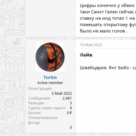
Цифры конечно у обеих к
таки Санкт Гален сейчас
ставку на инд тотал 1 н
помешать открытому футб
было не мало голов .
10 Май 2022
Лайв.
Швейцария. Янг Бойз - сан
Turbo
Active member
Регистрация
5 Май 2022
Сообщения
2,481
Реакции
5
Сделок через гарант
0
Баланс
0 ₽
Пожертвования
фонду
0