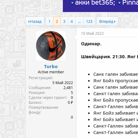
Назад
1
2
3
4
...
123
Вперёд
10 Май 2022
Одинар.
Швейцария. 21:30. Янг Б
Turbo
Active member
Санк гален забивает
Регистрация
Янг Бойз пропускае
5 Май 2022
Санк гален забивает
Сообщения
2,481
Реакции
5
Санкт гален забива
Сделок через гарант
0
Янг Бойз пропускае
Баланс
0 ₽
Санкт-Галлен забив
Пожертвования
фонду
Янг Бойз забивает 
0
Янг Бойз забивает 
Санкт-Галлен забив
Санкт-Галлен забив