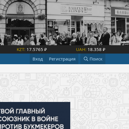
KZT:
17.5765 ₽
UAH:
18.358 ₽
Вход
Регистрация
Поиск