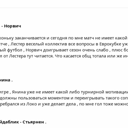
р - Норвич
оньку заканчивается и сегодня по мне матч не имеет какой
тче , Лестер веселый коллектив все вопросы в Еврокубке у
ый футбол , Норвич доигрывает сезон очень слабо , плюс б
л от Лестера тут читается. Что касается общ тотала или же 
нина .
игре , Янина уже не имеет какой либо турнирной мотивации
должны пользоваться моментом и переигрывать такого сопе
брался из Локо и уже делает дела , по мне гол тоже можно
ейдаблик - Стьярнен .