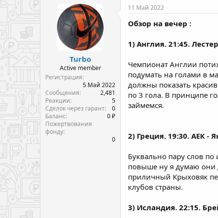
11 Май 2022
Обзор на вечер :
1) Англия. 21:45. Лесте
Turbo
Чемпионат Англии потих
Active member
подумать на голами в ма
Регистрация
должны показать красив
5 Май 2022
Сообщения
2,481
по 3 гола. В принципе го
Реакции
5
займемся.
Сделок через гарант
0
Баланс
0 ₽
Пожертвования
фонду
2) Греция. 19:30. АЕК - Я
0
Буквально пару слов по 
повыше ну я думаю они 
приличный Крыховяк пере
клубов страны.
3) Исландия. 22:15. Бр