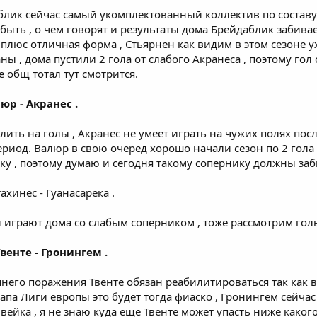
блик сейчас самый укомплектованный коллектив по составу 
быть , о чем говорят и результаты дома Брейдаблик забивае
люс отличная форма , Стьярнен как видим в этом сезоне уж
ны , дома пустили 2 гола от слабого Акранеса , поэтому го
е общ тотал тут смотрится.
люр - Акранес .
ить на голы , Акранес не умеет играть на чужих полях пос
иод. Валюр в свою очеред хорошо начали сезон по 2 гола
у , поэтому думаю и сегодня такому сопернику должны заби
тахинес - Гуанасарека .
й играют дома со слабым соперником , тоже рассмотрим гол
венте - Гронингем .
него поражения Твенте обязан реабилитироваться так как 
апа Лиги европы это будет тогда фиаско , Гронингем сейчас 
ейка , я не знаю куда еще Твенте может упасть ниже какого