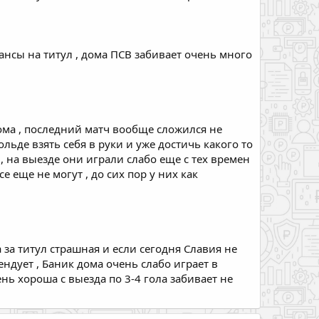
ансы на титул , дома ПСВ забивает очень много
ома , последний матч вообще сложился не
льде взять себя в руки и уже достичь какого то
, на выезде они играли слабо еще с тех времен
е еще не могут , до сих пор у них как
 за титул страшная и если сегодня Славия не
ендует , Баник дома очень слабо играет в
ень хороша с выезда по 3-4 гола забивает не