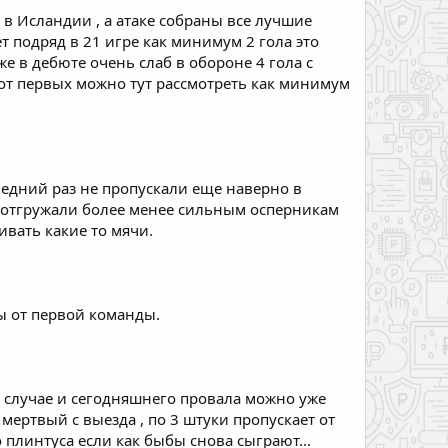
в Исландии , а атаке собраны все лучшие
т подряд в 21 игре как минимум 2 гола это
е в дебюте очень слаб в обороне 4 гола с
л от первых можно тут рассмотреть как минимум
ледний раз не пропускали еще наверно в
 отгружали более менее сильным осперникам
вать какие то мячи.
ы от первой команды.
в случае и сегодняшнего провала можно уже
мертвый с выезда , по 3 штуки пропускает от
 плинтуса если как быбы снова сыграют...