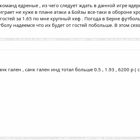
оманд едреные , из чего следует ждать в данной игре ядерн
 играет не хуже в плане атаки а Бойзы все-таки в обороне
а гостей за 1.65 по мне крупный кеф . Погода в Берне футбо
олу надеемся что их будет от гостей побольше. В этом сез
к гален , санк гален инд тотал больше 0.5 , 1.93 , 6200 р ( с