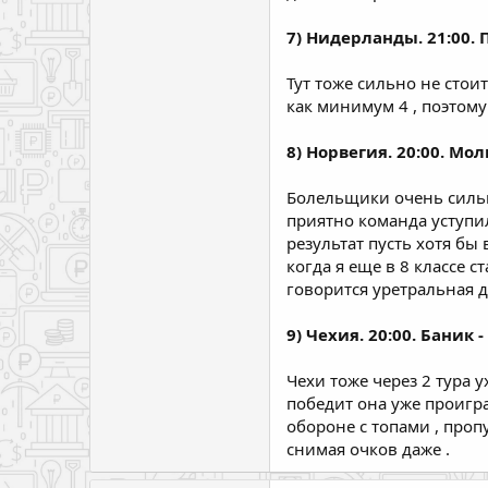
7) Нидерланды. 21:00. П
Тут тоже сильно не стои
как минимум 4 , поэтому
8) Норвегия. 20:00. Мол
Болельщики очень сильн
приятно команда уступил
результат пусть хотя бы
когда я еще в 8 классе с
говорится уретральная 
9) Чехия. 20:00. Баник 
Чехи тоже через 2 тура 
победит она уже проигра
обороне с топами , пропу
снимая очков даже .