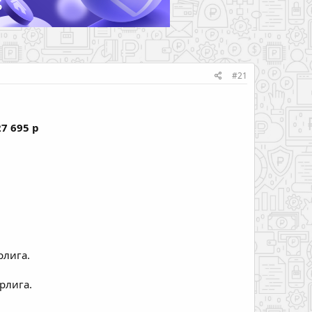
#21
27 695 р
рлига.
рлига.