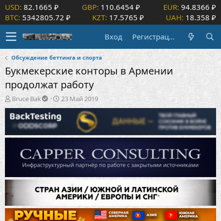
USD:
82.1665 ₽
GBP:
110.6454 ₽
EUR:
94.8366 ₽
BTC:
5342805.72 ₽
KZT:
17.5765 ₽
UAH:
18.358 ₽
Вход
Регистрация
Обсуждение беттинга и спорта
Букмекерские конторы в Армении
продолжат работу
А
Д
Bruce Bak
23 Май 2019
в
а
т
т
о
а
р
н
т
а
е
ч
м
а
ы
л
а