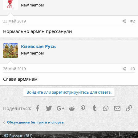
New member
23 Май 2019
#2
Нормально армян прессанули
Киевская Русь
New member
26 Май 2019
#3
Слава армянам
Войдите или зарегистрируйтесь для ответа.
Facebook
Twitter
Google+
Reddit
Pinterest
Tumblr
WhatsApp
Электр
Сс
Поделиться:
Обсуждение беттинга и спорта
Russian (RU)