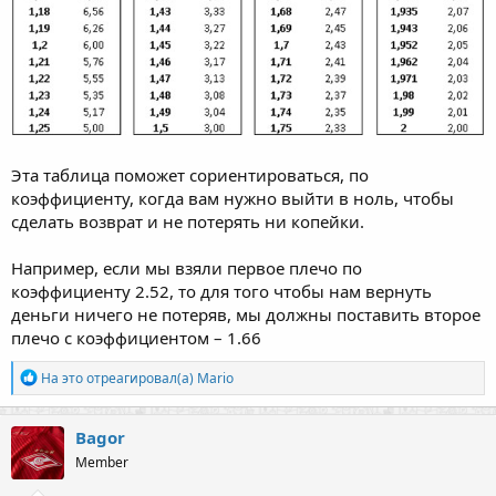
Эта таблица поможет сориентироваться, по
коэффициенту, когда вам нужно выйти в ноль, чтобы
сделать возврат и не потерять ни копейки.
Например, если мы взяли первое плечо по
коэффициенту 2.52, то для того чтобы нам вернуть
деньги ничего не потеряв, мы должны поставить второе
плечо с коэффициентом – 1.66
Р
На это отреагировал(а)
Mario
е
а
к
Bagor
ц
Member
и
и