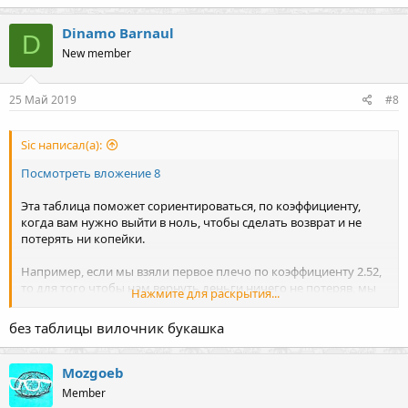
Dinamo Barnaul
D
New member
25 Май 2019
#8
Sic написал(а):
Посмотреть вложение 8
Эта таблица поможет сориентироваться, по коэффициенту,
когда вам нужно выйти в ноль, чтобы сделать возврат и не
потерять ни копейки.
Например, если мы взяли первое плечо по коэффициенту 2.52,
то для того чтобы нам вернуть деньги ничего не потеряв, мы
Нажмите для раскрытия...
должны поставить второе плечо с коэффициентом – 1.66
без таблицы вилочник букашка
Mozgoeb
Member