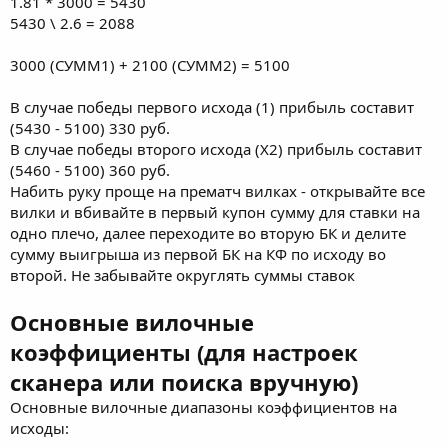
1.81 * 3000 = 5430
5430 \ 2.6 = 2088
3000 (СУММ1) + 2100 (СУММ2) = 5100
В случае победы первого исхода (1) прибыль составит
(5430 - 5100) 330 руб.
В случае победы второго исхода (Х2) прибыль составит
(5460 - 5100) 360 руб.
Набить руку проще на прематч вилках - открывайте все
вилки и вбивайте в первый купон сумму для ставки на
одно плечо, далее переходите во вторую БК и делите
сумму выигрыша из первой БК на КФ по исходу во
второй. Не забывайте округлять суммы ставок
Основные вилочные
коэффициенты (для настроек
сканера или поиска вручную)
Основные вилочные диапазоны коэффициентов на
исходы: