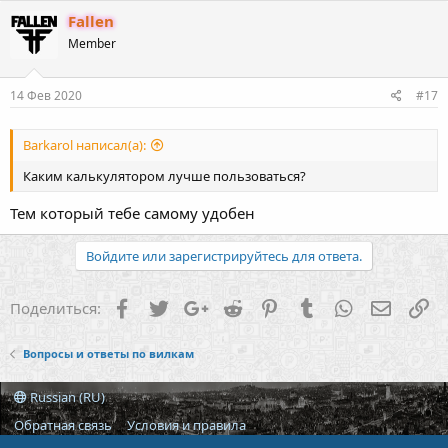
Fallen
Member
14 Фев 2020
#17
Barkarol написал(а):
Каким калькулятором лучше пользоваться?
Тем который тебе самому удобен
Войдите или зарегистрируйтесь для ответа.
Facebook
Twitter
Google+
Reddit
Pinterest
Tumblr
WhatsApp
Электр
Сс
Поделиться:
Вопросы и ответы по вилкам
Russian (RU)
Обратная связь
Условия и правила
Политика конфиденциальности
Помощь
R