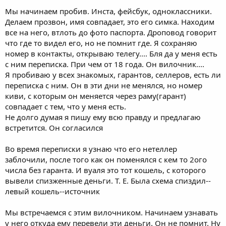
Мы начинаем пробив. Инста, фейсбук, одноклассники.
Делаем прозвон, имя совпадает, это его симка. Находим
все на него, втлоть до фото паспорта. Дроповод говорит
что где то видел его, но не помнит где. Я сохраняю
номер в контакты, открываю телегу.... Бля да у меня есть
с ним переписка. При чем от 18 года. Он вилочник....
Я пробиваю у всех знакомых, гарантов, селлеров, есть ли
переписка с ним. Он в эти дни не менялся, но номер
киви, с которым он меняется через раму(гарант)
совпадает с тем, что у меня есть.
Не долго думая я пишу ему всю правду и предлагаю
встретится. Он согласился
Во время переписки я узнаю что его нетеллер
заблочили, после того как он поменялся с кем то 2ого
числа без гаранта. И вуаля это тот кошель, с которого
вывели спизженные деньги. Т. Е. Была схема спиздил--
левый кошель--источник
Мы встречаемся с этим вилочником. Начинаем узнавать
у него откуда ему перевели эти деньги. Он не помнит. Ну