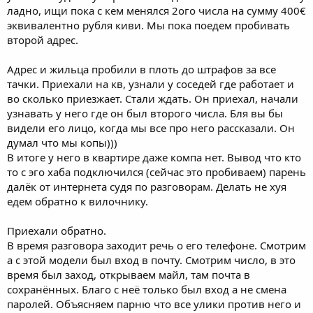
ладно, ищи пока с кем менялся 2ого числа на сумму 400€
эквивалентно рубля киви. Мы пока поедем пробивать
второй адрес.
Адрес и жильца пробили в плоть до штрафов за все
тачки. Приехали на кв, узнали у соседей где работает и
во сколько приезжает. Стали ждать. Он приехал, начали
узнавать у него где он был второго числа. Бля вы бы
видели его лицо, когда мы все про него рассказали. Он
думал что мы копы)))
В итоге у него в квартире даже компа нет. Вывод что кто
то с эго хаба подключился (сейчас это пробиваем) парень
далёк от интернета судя по разговорам. Делать не хуя
едем обратно к вилочнику.
Приехали обратно.
В время разговора заходит речь о его телефоне. Смотрим
а с этой модели был вход в почту. Смотрим число, в это
время был заход, открываем майл, там почта в
сохранённых. Благо с неё только был вход а не смена
паролей. Объясняем парню что все улики против него и