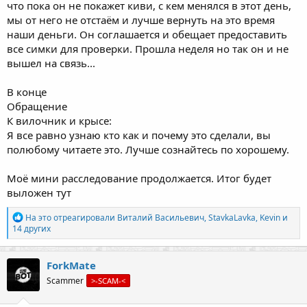
что пока он не покажет киви, с кем менялся в этот день,
мы от него не отстаём и лучше вернуть на это время
наши деньги. Он соглашается и обещает предоставить
все симки для проверки. Прошла неделя но так он и не
вышел на связь...
В конце
Обращение
К вилочник и крысе:
Я все равно узнаю кто как и почему это сделали, вы
полюбому читаете это. Лучше сознайтесь по хорошему.
Моё мини расследование продолжается. Итог будет
выложен тут
Р
На это отреагировали
Виталий Васильевич
,
StavkaLavka
,
Kevin
и
е
14 других
а
к
ц
ForkMate
и
Scammer
>-SCAM-<
и
: