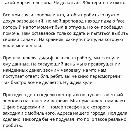
такой марки телефона. Че делать хз. 30к терять не охото.
Все мои связи говорили что, чтобы пробить ip нужно
дохуя разрешений. Но мой дроповод находит дядю face,
который на тот момент был в отпуске. Но он пообещал
помочь. Нам оставалось только ждать и пытаться выбить
своими силами. На крайняк, хакнуть почту, на которую
ушли мои деньги.
Прошла неделя, дядя ф вышел на работу, мы скинули
ему данные. На
следующий
день мы в предвкушении
найденных денег, звоним человеку, на что нам
поступает ответ : бля, ребят, вы че кино пересмотрели?
Так быстро все не делается. Ну ждём хули
Проходит где то недели полторы и поступает заветный
звонок о назначении встречи. Мы приезжаем, нам дают
2 фио с адресами и 1 номер телефона, с которого
заходили с мобильного. Адреса нашего города. Пол дела
сделано. Никогда бы не подумал что по ip такое реально
пробить...