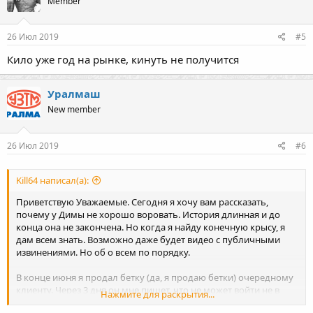
Member
26 Июл 2019
#5
Кило уже год на рынке, кинуть не получится
Уралмаш
New member
26 Июл 2019
#6
Kill64 написал(а):
Приветствую Уважаемые. Сегодня я хочу вам рассказать,
почему у Димы не хорошо воровать. История длинная и до
конца она не закончена. Но когда я найду конечную крысу, я
дам всем знать. Возможно даже будет видео с публичными
извинениями. Но об о всем по порядку.
В конце июня я продал бетку (да, я продаю бетки) очередному
клиенту. Через 3 дня он мне пишет, что не может войти не в
Нажмите для раскрытия...
почту не в кошелёк не в бетку. Мы оперативно