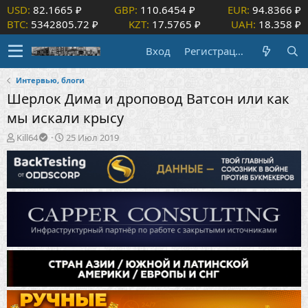
USD:
82.1665 ₽
GBP:
110.6454 ₽
EUR:
94.8366 ₽
BTC:
5342805.72 ₽
KZT:
17.5765 ₽
UAH:
18.358 ₽
Вход
Регистрация
Интервью, блоги
Шерлок Дима и дроповод Ватсон или как
мы искали крысу
А
Д
Kill64
25 Июл 2019
в
а
т
т
о
а
р
н
т
а
е
ч
м
а
ы
л
а