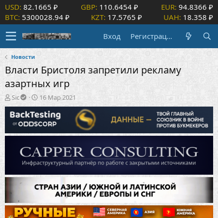
USD:
82.1665 ₽
GBP:
110.6454 ₽
EUR:
94.8366 ₽
BTC:
5300028.94 ₽
KZT:
17.5765 ₽
UAH:
18.358 ₽
Вход
Регистрация
Новости
Власти Бристоля запретили рекламу
азартных игр
А
Д
Sic
16 Мар 2021
в
а
т
т
о
а
р
н
т
а
е
ч
м
а
ы
л
а