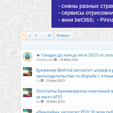
1
2
3
...
65
Вперёд
🔥 Скидки до конца лета 2023 от се
StavkaLavka
18 Июл 2023
Букмекер Betfred заплатит штраф в
законодательства по борьбе с отм
Sic
20 Июл 2023
Логотипы букмекерских компаний в 
за матч АПЛ
Sic
20 Июл 2023
«Винлайн» заплатит РПЛ 30 млн руб