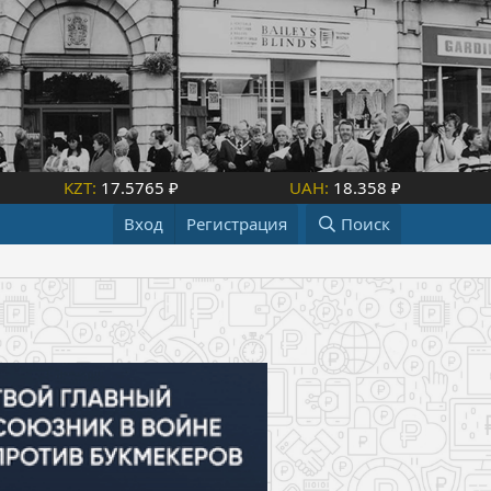
KZT:
17.5765 ₽
UAH:
18.358 ₽
Вход
Регистрация
Поиск