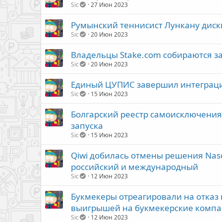
Sic
27 Июн 2023
Румынский теннисист Лункану диск
Sic
20 Июн 2023
Владельцы Stake.com собираются з
Sic
20 Июн 2023
Единый ЦУПИС завершил интеграци
Sic
15 Июн 2023
Болгарский реестр самоисключения 
запуска
Sic
15 Июн 2023
Qiwi добилась отмены решения Nasd
российский и международный
Sic
12 Июн 2023
Букмекеры отреагировали на отказ
выигрышей на букмекерские комп
Sic
12 Июн 2023