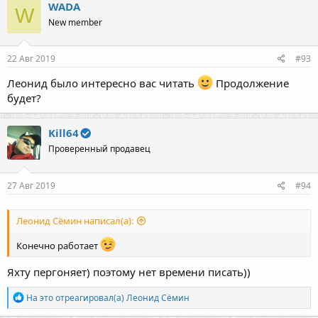
к
WADA
W
ц
New member
и
и
:
22 Авг 2019
#93
Леонид было интересно вас читать
Продолжение
будет?
Kill64
Проверенный продавец
27 Авг 2019
#94
Леонид Сёмин написал(а):
Конечно работает
Яхту пергоняет) поэтому нет времени писать))
Р
На это отреагировал(а)
Леонид Сёмин
е