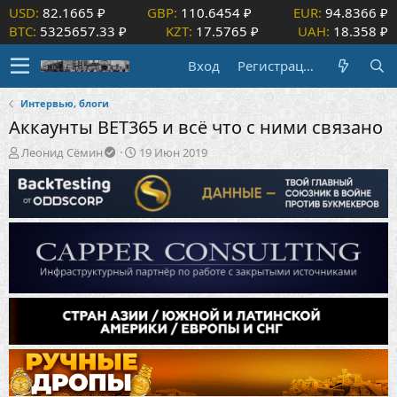
USD:
82.1665 ₽
GBP:
110.6454 ₽
EUR:
94.8366 ₽
BTC:
5325657.33 ₽
KZT:
17.5765 ₽
UAH:
18.358 ₽
Вход
Регистрация
Интервью, блоги
Аккаунты BET365 и всё что с ними связано
А
Д
Леонид Сёмин
19 Июн 2019
в
а
т
т
о
а
р
н
т
а
е
ч
м
а
ы
л
а