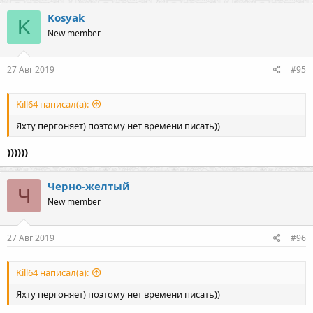
а
к
Kosyak
K
ц
New member
и
и
:
27 Авг 2019
#95
Kill64 написал(а):
Яхту пергоняет) поэтому нет времени писать))
))))))
Черно-желтый
Ч
New member
27 Авг 2019
#96
Kill64 написал(а):
Яхту пергоняет) поэтому нет времени писать))