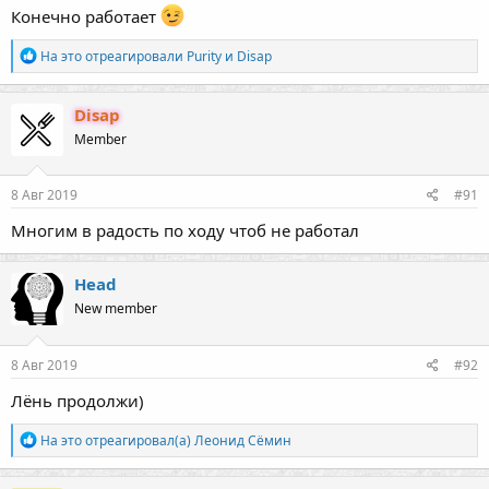
Конечно работает
Р
На это отреагировали
Purity
и
Disap
е
а
к
Disap
ц
Member
и
и
:
8 Авг 2019
#91
Многим в радость по ходу чтоб не работал
Head
New member
8 Авг 2019
#92
Лёнь продолжи)
Р
На это отреагировал(а)
Леонид Сёмин
е
а