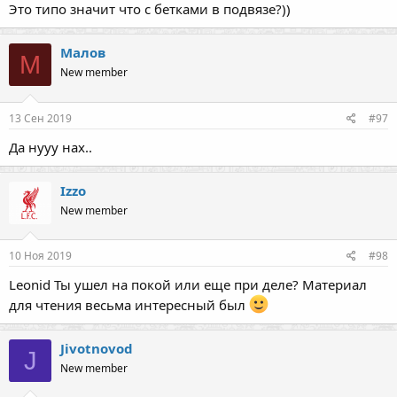
Это типо значит что с бетками в подвязе?))
Малов
М
New member
13 Сен 2019
#97
Да нууу нах..
Izzo
New member
10 Ноя 2019
#98
Leonid Ты ушел на покой или еще при деле? Материал
для чтения весьма интересный был
Jivotnovod
J
New member