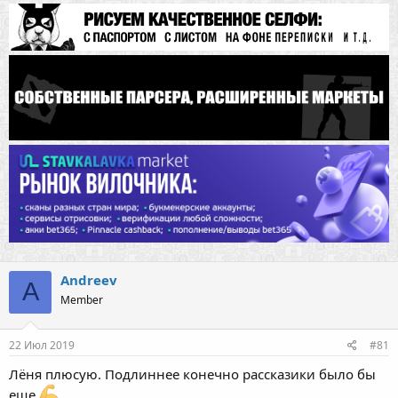
Andreev
A
Member
22 Июл 2019
#81
Лёня плюсую. Подлиннее конечно рассказики было бы
еще