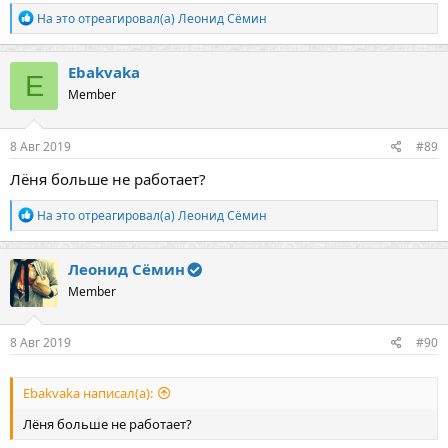
Р
На это отреагировал(а)
Леонид Сёмин
е
а
к
Ebakvaka
E
ц
Member
и
и
:
8 Авг 2019
#89
Лёня больше не работает?
Р
На это отреагировал(а)
Леонид Сёмин
е
а
к
Леонид Сёмин
ц
Member
и
и
:
8 Авг 2019
#90
Ebakvaka написал(а):
Лёня больше не работает?