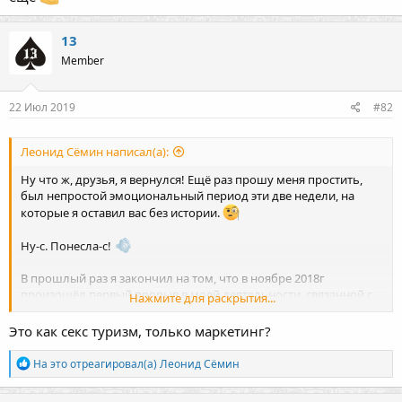
13
Member
22 Июл 2019
#82
Леонид Сёмин написал(а):
Ну что ж, друзья, я вернулся! Ещё раз прошу меня простить,
был непростой эмоциональный период эти две недели, на
которые я оставил вас без истории.
Ну-с. Понесла-с!
В прошлый раз я закончил на том, что в ноябре 2018г
произошёл первый прорыв в моей деятельности, связанной с
Нажмите для раскрытия...
аккаунтами BET365. Как думаете что это было ? Я тогда работал
один. Точнее у меня уже были регистраторы-помощницы, но в
Это как секс туризм, только маркетинг?
целом я все равно ахуевал от количества работы. Днями и
ночами. Засыпаешь - куча сообщений, просыпаешься - куча
Р
На это отреагировал(а)
Леонид Сёмин
сообщений. И так почти каждый день без остановки, порой
е
глаза настолько сильно болели, что это было невыносимо. На
а