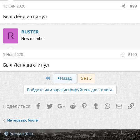
18 Сен 2020
#99
Был Лёня и сгинул
RUSTER
R
New member
5 Ноя 2020
#100
Был Лёня да сгинул
First
Назад
5 из 5
Войдите или зарегистрируйтесь для ответа.
Facebook
Twitter
Google+
Reddit
Pinterest
Tumblr
WhatsApp
Электр
Сс
Поделиться:
Интервью, блоги
Russian (RU)